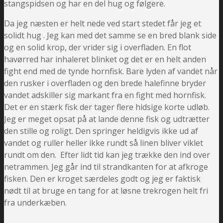
stangspidsen og har en del hug og følgere.
Da jeg næsten er helt nede ved start stedet får jeg et
solidt hug . Jeg kan med det samme se en bred blank side
og en solid krop, der vrider sig i overfladen. En flot
havørred har inhaleret blinket og det er en helt anden
fight end med de tynde hornfisk. Bare lyden af vandet når
den rusker i overfladen og den brede halefinne bryder
vandet adskiller sig markant fra en fight med hornfisk.
Det er en stærk fisk der tager flere hidsige korte udløb.
Jeg er meget opsat på at lande denne fisk og udtrætter
den stille og roligt. Den springer heldigvis ikke ud af
vandet og ruller heller ikke rundt så linen bliver viklet
rundt om den. Efter lidt tid kan jeg trække den ind over
netrammen. Jeg går ind til strandkanten for at afkroge
fisken. Den er kroget særdeles godt og jeg er faktisk
nødt til at bruge en tang for at løsne trekrogen helt fri
fra underkæben.