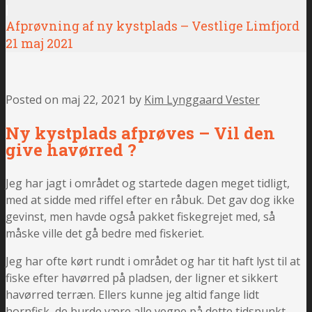
|
Afprøvning af ny kystplads – Vestlige Limfjord
21 maj 2021
Posted on
maj 22, 2021
by
Kim Lynggaard Vester
Ny kystplads afprøves – Vil den
give havørred ?
Jeg har jagt i området og startede dagen meget tidligt,
med at sidde med riffel efter en råbuk. Det gav dog ikke
gevinst, men havde også pakket fiskegrejet med, så
måske ville det gå bedre med fiskeriet.
Jeg har ofte kørt rundt i området og har tit haft lyst til at
fiske efter havørred på pladsen, der ligner et sikkert
havørred terræn. Ellers kunne jeg altid fange lidt
hornfisk, de burde være alle vegne på dette tidspunkt.