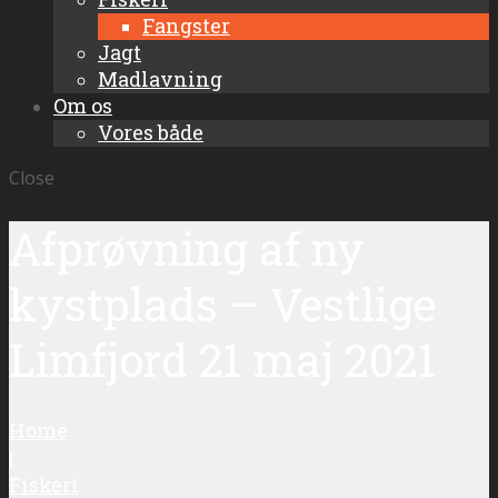
Fangster
Jagt
Madlavning
Om os
Vores både
Close
Afprøvning af ny
kystplads – Vestlige
Limfjord 21 maj 2021
Home
|
Fiskeri