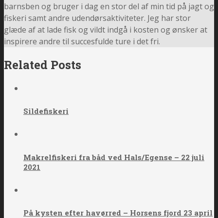
barnsben og bruger i dag en stor del af min tid på jagt og
fiskeri samt andre udendørsaktiviteter. Jeg har stor
glæde af at lade fisk og vildt indgå i kosten og ønsker at
inspirere andre til succesfulde ture i det fri.
Related Posts
Sildefiskeri
Makrelfiskeri fra båd ved Hals/Egense – 22 juli
2021
På kysten efter havørred – Horsens fjord 23 april