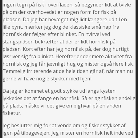
ingen tegn på fisk i overfladen, så begynder lidt at tvivle
på om der overhovedet er nogen form for fisk på
pladsen. Da jeg har bevæget mig lidt længere ud til en
lille pynt, mærker jeg dog de klassiske små nap fra
hornfisk der følger efter blinket. En hvirvel ved
stangspidsen bekræfter at der er lidt hornfisk på
pladsen. Kort efter har jeg hornfisk på, der dog hurtigt
løsriver sig fra blinket. Herefter er der mere aktivitet fra
hornfisk og jeg får jævnligt hug og mister også flere fisk.
Temmelig irriterende at de hele tiden går af, når man nu
gerne vil have nogle stykker med hjem.
Da jeg er kommet et godt stykke ud langs kysten
lykkedes det at fange en hornfisk. Så er agnfisken endelig
på plads, måske vil det give en pighvar på en anden
fisketur.
Jeg beslutter mig for at vende om og fisker stykket af
igen på tilbagevejen. Jeg mister en hornfisk helt inde ved