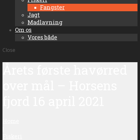
Fangster
Jagt
Madlavning
Om os
Vores både
Close
Årets første havørred
over mål – Horsens
fjord 16 april 2021
Home
|
Fiskeri