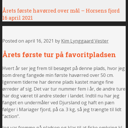
|
Årets første havørred over mål – Horsens fjord
16 april 2021
Posted on
april 16, 2021
by
Kim Lynggaard Vester
Årets første tur på favoritpladsen
Hvert år ser jeg frem til besøget på denne plads, hvor jeg
som dreng fangede min første havørred over 50 cm.
Igennem tiderne har denne plads kastet mange fine
ørreder af sig. Det var tur nummer fem i år, de andre ture
har dog været til andre steder i landet. Indtil nu har jeg
fanget en undermåler ved Djursland og haft en pæn
følger i Mariager fjord, på ca. 3 kg, så jeg trængte til lidt
“action”.
Jeg var fremme på pladsen og klar til at fiske omkring kl.