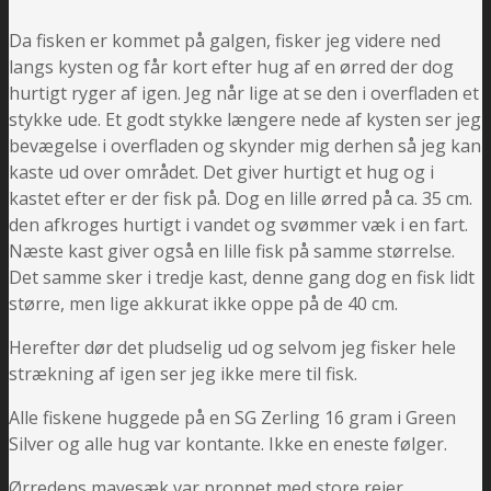
Da fisken er kommet på galgen, fisker jeg videre ned
langs kysten og får kort efter hug af en ørred der dog
hurtigt ryger af igen. Jeg når lige at se den i overfladen et
stykke ude. Et godt stykke længere nede af kysten ser jeg
bevægelse i overfladen og skynder mig derhen så jeg kan
kaste ud over området. Det giver hurtigt et hug og i
kastet efter er der fisk på. Dog en lille ørred på ca. 35 cm.
den afkroges hurtigt i vandet og svømmer væk i en fart.
Næste kast giver også en lille fisk på samme størrelse.
Det samme sker i tredje kast, denne gang dog en fisk lidt
større, men lige akkurat ikke oppe på de 40 cm.
Herefter dør det pludselig ud og selvom jeg fisker hele
strækning af igen ser jeg ikke mere til fisk.
Alle fiskene huggede på en SG Zerling 16 gram i Green
Silver og alle hug var kontante. Ikke en eneste følger.
Ørredens mavesæk var proppet med store rejer.