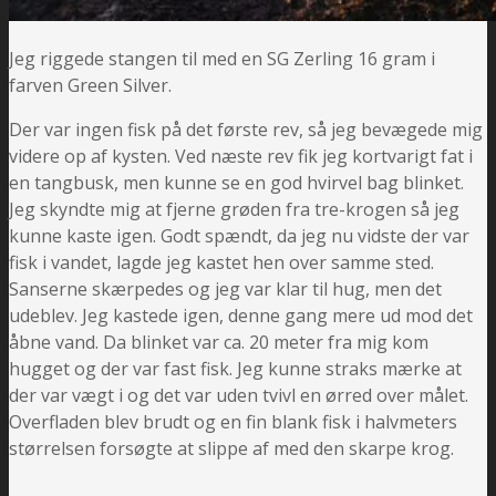
Jeg riggede stangen til med en SG Zerling 16 gram i
farven Green Silver.
Der var ingen fisk på det første rev, så jeg bevægede mig
videre op af kysten. Ved næste rev fik jeg kortvarigt fat i
en tangbusk, men kunne se en god hvirvel bag blinket.
Jeg skyndte mig at fjerne grøden fra tre-krogen så jeg
kunne kaste igen. Godt spændt, da jeg nu vidste der var
fisk i vandet, lagde jeg kastet hen over samme sted.
Sanserne skærpedes og jeg var klar til hug, men det
udeblev. Jeg kastede igen, denne gang mere ud mod det
åbne vand. Da blinket var ca. 20 meter fra mig kom
hugget og der var fast fisk. Jeg kunne straks mærke at
der var vægt i og det var uden tvivl en ørred over målet.
Overfladen blev brudt og en fin blank fisk i halvmeters
størrelsen forsøgte at slippe af med den skarpe krog.