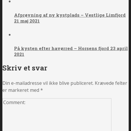
Afprøvning af ny kystplads – Vestlige Limfjord
21 maj 2021
På kysten efter havørred – Horsens fjord 23 april
2021
Skriv et svar
Din e-mailadresse vil ikke blive publiceret.
Krævede felter
er markeret med
*